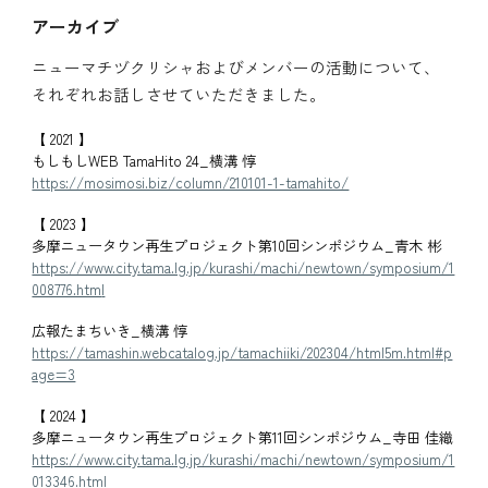
アーカイブ
ニューマチヅクリシャおよびメンバーの活動について、
それぞれお話しさせていただきました。
【 2021 】
もしもしWEB TamaHito 24_横溝 惇
https://mosimosi.biz/column/210101-1-tamahito/
【 2023 】
多摩ニュータウン再生プロジェクト第10回シンポジウム_青木 彬
https://www.city.tama.lg.jp/kurashi/machi/newtown/symposium/1
008776.htm
l
広報たまちいき_横溝 惇
https://tamashin.webcatalog.jp/tamachiiki/202304/html5m.html#p
age=3
【 2024 】
多摩ニュータウン再生プロジェクト第11回シンポジウム_寺田 佳織
https://www.city.tama.lg.jp/kurashi/machi/newtown/symposium/1
013346.html