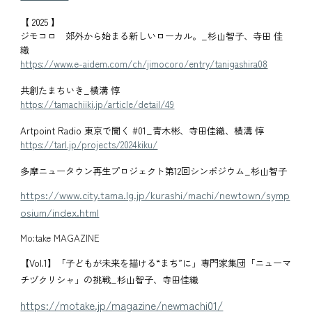
【 2025 】
ジモコロ 郊外から始まる新しいローカル。_杉山智子、寺田 佳
織
https://www.e-aidem.com/ch/jimocoro/entry/tanigashira08
共創たまちいき_横溝 惇
https://tamachiiki.jp/article/detail/49
Artpoint Radio 東京で聞く #01_青木彬、寺田佳織、横溝 惇
https://tarl.jp/projects/2024kiku/
多摩ニュータウン再生プロジェクト第12回シンポジウム_杉山智子
https://www.city.tama.lg.jp/kurashi/machi/newtown/symp
osium/index.html
Mo:take MAGAZINE
【Vol.1】「子どもが未来を描ける“まち”に」専門家集団「ニューマ
チヅクリシャ」の挑戦
_杉山智子
、寺田佳織
https://motake.jp/magazine/newmachi01/