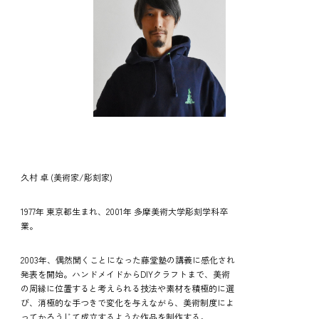
久村 卓 (美術家/彫刻家)
1977年 東京都生まれ、2001年 多摩美術大学彫刻学科卒
業。
2003年、偶然聞くことになった藤堂塾の講義に感化され
発表を開始。ハンドメイドからDIYクラフトまで、美術
の周縁に位置すると考えられる技法や素材を積極的に選
び、消極的な手つきで変化を与えながら、美術制度によ
ってかろうじて成立するような作品を制作する。