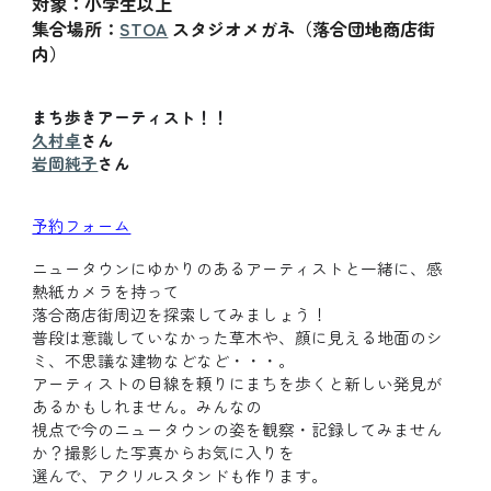
対象：小学生以上
集合場所：
STOA
スタジオメガネ（落合団地商店街
内）
まち歩きアーティスト！！
久村卓
さん
岩岡純子
さん
予約フォーム
ニュータウンにゆかりのあるアーティストと一緒に、感
熱紙カメラを持って
落合商店街周辺を探索してみましょう！
普段は意識していなかった草木や、顔に見える地面のシ
ミ、不思議な建物などなど・・・。
アーティストの目線を頼りにまちを歩くと新しい発見が
あるかもしれません。みんなの
視点で今のニュータウンの姿を観察・記録してみません
か？撮影した写真からお気に入りを
選んで、アクリルスタンドも作ります。