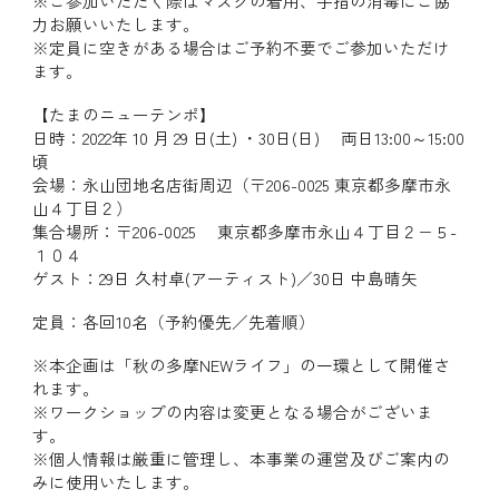
※ご参加いただく際はマスクの着用、手指の消毒にご協
力お願いいたします。
※定員に空きがある場合はご予約不要でご参加いただけ
ます。
【たまのニューテンポ】
日時：2022年 10 月 29 日(土) ・30日(日) 両日13:00～15:00
頃
会場：永山団地名店街周辺（〒206-0025 東京都多摩市永
山４丁目２）
集合場所：〒206-0025 東京都多摩市永山４丁目２−５-
１０４
ゲスト：29日 久村卓(アーティスト)／30日 中島晴矢
定員：各回10名（予約優先／先着順）
※本企画は「秋の多摩NEWライフ」の一環として開催さ
れます。
※ワークショップの内容は変更となる場合がございま
す。
※個人情報は厳重に管理し、本事業の運営及びご案内の
みに使用いたします。