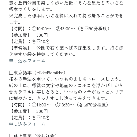
豊ヶ丘南公園を楽しく歩いた後にそんな星たちの小さな
標本づくりをします。
※完成した標本は小さな箱に入れて持ち帰ることができ
ます。
【時間】：①10:00〜 ②13:00〜（各回90分程度）
【参加費】：300円
【定員】：各回10名
【準備物】：公園で石や葉っぱの採集をします。持ち歩
きやすい袋を持参してください。
申し込みフォーム
□
東京拓本（MikkeRemikke）
拓本の手法を用いて、いつものまちをトレースしよう。
紙の上に、標識の文字や地面のデコボコを浮かび上がら
せカラフルに写しとると、いつものマチがもっとクリア
に鮮やかに、きっとすこし違ってみえてきます。
【時間】：①11:00〜 ②13:30〜（各回70分程度）
【参加費】：300円
【定員】：各回10名
申し込みフォーム
□
路上書房（今井咲希）