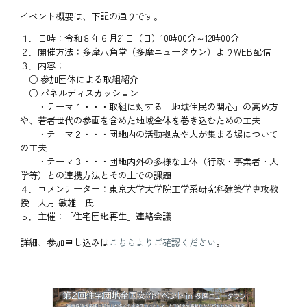
イベント概要は、下記の通りです。
１．日時：令和８年６月21日（日）10時00分～12時00分
２．開催方法：多摩八角堂（多摩ニュータウン）よりWEB配信
３．内容：
○ 参加団体による取組紹介
○ パネルディスカッション
・テーマ１・・・取組に対する「地域住民の関心」の高め方
や、若者世代の参画を含めた地域全体を巻き込むための工夫
・テーマ２・・・団地内の活動拠点や人が集まる場について
の工夫
・テーマ３・・・団地内外の多様な主体（行政・事業者・大
学等）との連携方法とその上での課題
４．コメンテーター：東京大学大学院工学系研究科建築学専攻教
授 大月 敏雄 氏
５．主催：「住宅団地再生」連絡会議
詳細、参加申し込みは
こちらよりご確認ください
。