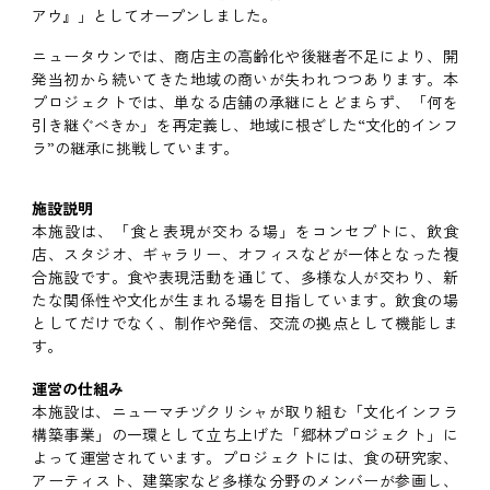
アウ』」としてオープンしました。
ニュータウンでは、商店主の高齢化や後継者不足により、開
発当初から続いてきた地域の商いが失われつつあります。本
プロジェクトでは、単なる店舗の承継にとどまらず、「何を
引き継ぐべきか」を再定義し、地域に根ざした“文化的インフ
ラ”の継承に挑戦しています。
施設説明
本施設は、「食と表現が交わる場」をコンセプトに、飲食
店、スタジオ、ギャラリー、オフィスなどが一体となった複
合施設です。食や表現活動を通じて、多様な人が交わり、新
たな関係性や文化が生まれる場を目指しています。飲食の場
としてだけでなく、制作や発信、交流の拠点として機能しま
す。
運営の仕組み
本施設は、ニューマチヅクリシャが取り組む「文化インフラ
構築事業」の一環として立ち上げた「郷林プロジェクト」に
よって運営されています。プロジェクトには、食の研究家、
アーティスト、建築家など多様な分野のメンバーが参画し、